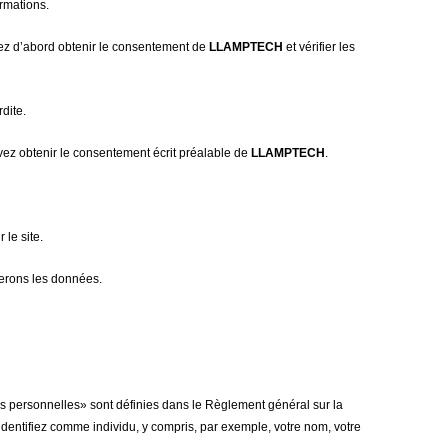
ormations.
devez d’abord obtenir le consentement de
LLAMPTECH
et vérifier les
rdite.
vez obtenir le consentement écrit préalable de
LLAMPTECH
.
 le site.
terons les données.
es personnelles» sont définies dans le Règlement général sur la
identifiez comme individu, y compris, par exemple, votre nom, votre