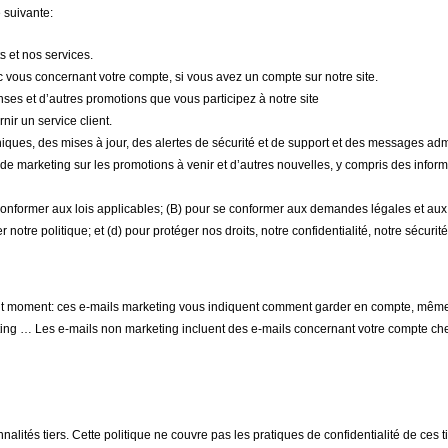
 suivante:
ts et nos services.
vous concernant votre compte, si vous avez un compte sur notre site.
es et d’autres promotions que vous participez à notre site
ir un service client.
ues, des mises à jour, des alertes de sécurité et de support et des messages admi
 marketing sur les promotions à venir et d’autres nouvelles, y compris des informat
nformer aux lois applicables; (B) pour se conformer aux demandes légales et au
notre politique; et (d) pour protéger nos droits, notre confidentialité, notre sécuri
tout moment: ces e-mails marketing vous indiquent comment garder en compte, même 
ing … Les e-mails non marketing incluent des e-mails concernant votre compte che
nalités tiers. Cette politique ne couvre pas les pratiques de confidentialité de ces ti