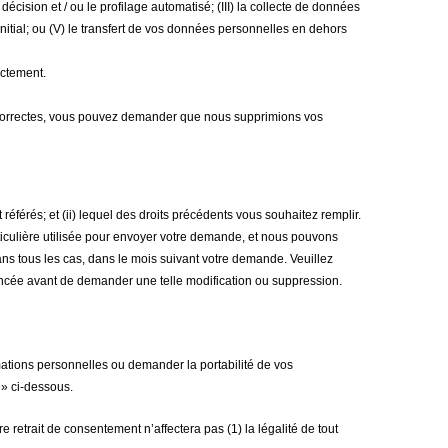
ision et / ou le profilage automatisé; (III) la collecte de données
nitial; ou (V) le transfert de vos données personnelles en dehors
ectement.
incorrectes, vous pouvez demander que nous supprimions vos
éférés; et (ii) lequel des droits précédents vous souhaitez remplir.
iculière utilisée pour envoyer votre demande, et nous pouvons
ns tous les cas, dans le mois suivant votre demande. Veuillez
mencée avant de demander une telle modification ou suppression.
ations personnelles ou demander la portabilité de vos
» ci-dessous.
retrait de consentement n’affectera pas (1) la légalité de tout