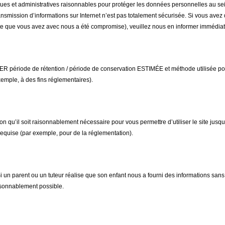
ques et administratives raisonnables pour protéger les données personnelles au s
ansmission d’informations sur Internet n’est pas totalement sécurisée. Si vous avez 
te que vous avez avec nous a été compromise), veuillez nous en informer immédia
période de rétention / période de conservation ESTIMÉE et méthode utilisée pour
xemple, à des fins réglementaires).
n qu’il soit raisonnablement nécessaire pour vous permettre d’utiliser le site jusq
 requise (par exemple, pour de la réglementation).
Si un parent ou un tuteur réalise que son enfant nous a fourni des informations sans
isonnablement possible.