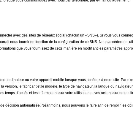
z lorsque vous communiquez avec nous par téléphone, par e-mail ou autrement.
nnecter avec des sites de réseaux social (chacun un «SNS»). Si vous vous connectez
urrait nous fournir en fonction de la configuration de ce SNS. Nous accèderons, ut
formations que vous fournissez de cette manière en modifiant les paramètres appr
re ordinateur ou votre appareil mobile lorsque vous accédez à notre site. Par exem
a version, le fabricant et le modèle, le type de navigateur, la langue du navigateur,
emps d’accès et les informations sur votre utilisation et vos actions sur notre site
de décision automatisée. Néanmoins, nous pouvons le faire afin de remplir les obli