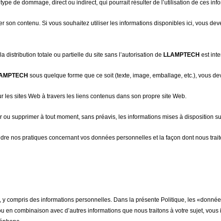
pe de dommage, direct ou indirect, qui pourrait résulter de l’utilisation de ces inf
quer son contenu. Si vous souhaitez utiliser les informations disponibles ici, vous 
a distribution totale ou partielle du site sans l’autorisation de
LLAMPTECH
est inte
AMPTECH
sous quelque forme que ce soit (texte, image, emballage, etc.), vous de
r les sites Web à travers les liens contenus dans son propre site Web.
 ou supprimer à tout moment, sans préavis, les informations mises à disposition sur
endre nos pratiques concernant vos données personnelles et la façon dont nous trai
, y compris des informations personnelles. Dans la présente Politique, les «donné
 ou en combinaison avec d’autres informations que nous traitons à votre sujet, vous 