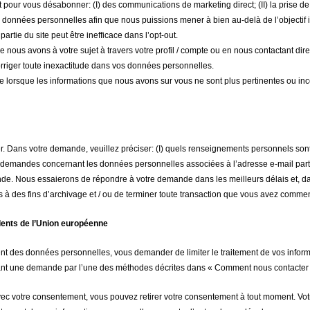
ur vous désabonner: (I) des communications de marketing direct; (II) la prise de déc
 données personnelles afin que nous puissions mener à bien au-delà de l’objectif i
artie du site peut être inefficace dans l’opt-out.
e nous avons à votre sujet à travers votre profil / compte ou en nous contactant dir
riger toute inexactitude dans vos données personnelles.
ple lorsque les informations que nous avons sur vous ne sont plus pertinentes ou 
er. Dans votre demande, veuillez préciser: (I) quels renseignements personnels sont r
s demandes concernant les données personnelles associées à l’adresse e-mail part
ande. Nous essaierons de répondre à votre demande dans les meilleurs délais et, da
ons à des fins d’archivage et / ou de terminer toute transaction que vous avez com
dents de l’Union européenne
nt des données personnelles, vous demander de limiter le traitement de vos inform
isant une demande par l’une des méthodes décrites dans « Comment nous contacter 
c votre consentement, vous pouvez retirer votre consentement à tout moment. Votre 