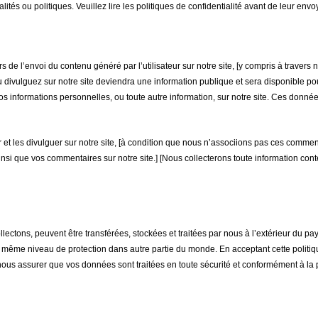
tés ou politiques. Veuillez lire les politiques de confidentialité avant de leur envo
s de l’envoi du contenu généré par l’utilisateur sur notre site, [y compris à trave
u divulguez sur notre site deviendra une information publique et sera disponible pour
os informations personnelles, ou toute autre information, sur notre site. Ces donné
r et les divulguer sur notre site, [à condition que nous n’associions pas ces comm
si que vos commentaires sur notre site.] [Nous collecterons toute information co
ectons, peuvent être transférées, stockées et traitées par nous à l’extérieur du pa
le même niveau de protection dans autre partie du monde. En acceptant cette politiq
us assurer que vos données sont traitées en toute sécurité et conformément à la 